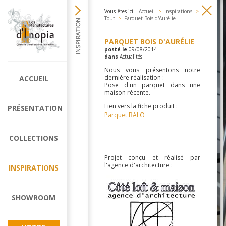
Vous êtes ici :
Accueil
>
Inspirations
>
Tout
>
Parquet Bois d'Aurélie
PARQUET BOIS D'AURÉLIE
posté le
09/08/2014
dans
Actualités
Nous vous présentons notre
dernière réalisation :
ACCUEIL
Pose d'un parquet dans une
maison récente.
Lien vers la fiche produit :
PRÉSENTATION
Parquet BALO
COLLECTIONS
Projet conçu et réalisé par
l'agence d'architecture :
INSPIRATIONS
SHOWROOM