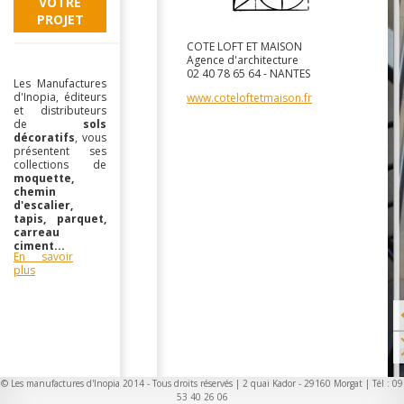
VOTRE
PROJET
COTE LOFT ET MAISON
Agence d'architecture
02 40 78 65 64 - NANTES
Les Manufactures
d'Inopia, éditeurs
www.coteloftetmaison.fr
et distributeurs
de
sols
décoratifs
, vous
présentent ses
collections de
moquette,
chemin
d'escalier,
tapis, parquet,
carreau
ciment...
En savoir
plus
© Les manufactures d'Inopia 2014 - Tous droits réservés | 2 quai Kador - 29160 Morgat | Tél : 09
53 40 26 06