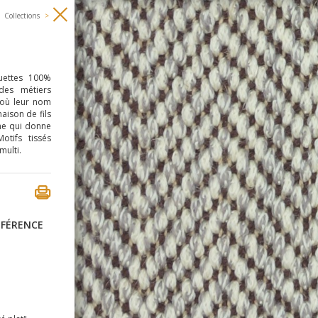
Collections
>
uettes 100%
 des métiers
d'où leur nom
aison de fils
me qui donne
otifs tissés
multi.
ÉFÉRENCE