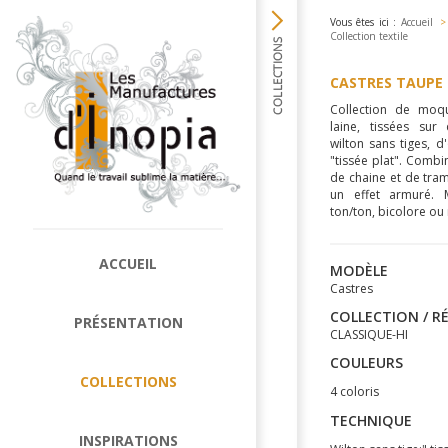
Vous êtes ici :
Accueil
>
Collection textile
CASTRES TAUPE
Collection de moq
laine, tissées sur
wilton sans tiges, 
"tissée plat". Combin
de chaine et de tra
un effet armuré. M
ton/ton, bicolore ou 
ACCUEIL
MODÈLE
Castres
COLLECTION / R
PRÉSENTATION
CLASSIQUE-HI
COULEURS
COLLECTIONS
4 coloris
TECHNIQUE
INSPIRATIONS