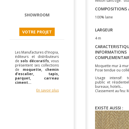
Wilton sans tige:" tis
COMPOSITIONS /
SHOWROOM
100% laine
LARGEUR
VOTRE PROJET
4 m
CARACTERISTIQU
INFORMATIONS
Les Manufactures d'Inopia,
éditeurs et distributeurs
COMPLEMENTAI
de
sols décoratifs
, vous
présentent ses collections
Moquette mur à mur
de
moquette, chemin
Pose tendue ou collé
d'escalier, tapis,
Usage intensif: 
parquet, carreau
public et résidentie
ciment...
bureaux, hotels...
En savoir plus
Classement au feu: 
EXISTE AUSSI :