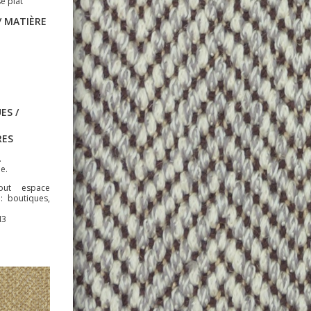
sé plat"
 MATIÈRE
ES /
RES
.
e.
tout espace
l: boutiques,
M3