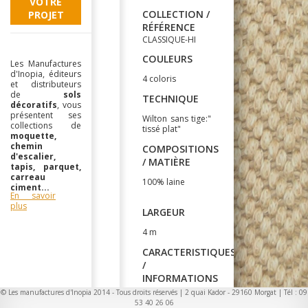
VOTRE
COLLECTION /
PROJET
RÉFÉRENCE
CLASSIQUE-HI
COULEURS
Les Manufactures
d'Inopia, éditeurs
4 coloris
et distributeurs
de
sols
TECHNIQUE
décoratifs
, vous
présentent ses
Wilton sans tige:"
collections de
tissé plat"
moquette,
chemin
COMPOSITIONS
d'escalier,
/ MATIÈRE
tapis, parquet,
carreau
100% laine
ciment...
En savoir
plus
LARGEUR
4 m
CARACTERISTIQUES
/
INFORMATIONS
COMPLEMENTAIRES
© Les manufactures d'Inopia 2014 - Tous droits réservés | 2 quai Kador - 29160 Morgat | Tél : 09
53 40 26 06