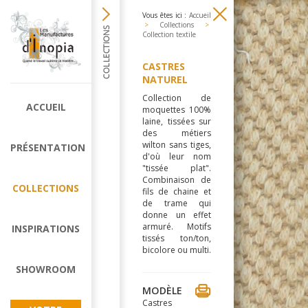
Vous êtes ici :
Accueil
>
Collections
>
Collection textile
CASTRES
NATUREL
Collection de
ACCUEIL
moquettes 100%
laine, tissées sur
des métiers
wilton sans tiges,
PRÉSENTATION
d'où leur nom
"tissée plat".
Combinaison de
COLLECTIONS
fils de chaine et
de trame qui
donne un effet
armuré. Motifs
INSPIRATIONS
tissés ton/ton,
bicolore ou multi.
SHOWROOM
MODÈLE
Castres