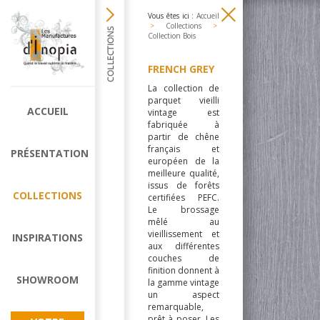
Vous êtes ici :
Accueil
>
Collections
>
Collection Bois
FRENCH GREY
La collection de
parquet vieilli
ACCUEIL
vintage est
fabriquée à
partir de chêne
français et
PRÉSENTATION
européen de la
meilleure qualité,
issus de forêts
COLLECTIONS
certifiées PEFC.
Le brossage
mêlé au
vieillissement et
INSPIRATIONS
aux différentes
couches de
finition donnent à
SHOWROOM
la gamme vintage
un aspect
remarquable,
prêt à poser. Les