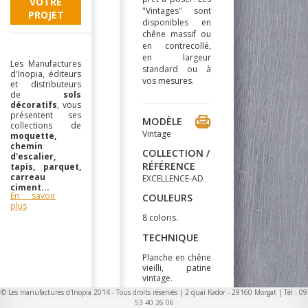
VOTRE
"Vintages" sont
PROJET
disponibles en
chêne massif ou
en contrecollé,
en largeur
Les Manufactures
standard ou à
d'Inopia, éditeurs
vos mesures.
et distributeurs
de
sols
décoratifs
, vous
présentent ses
MODÈLE
collections de
Vintage
moquette,
chemin
COLLECTION /
d'escalier,
RÉFÉRENCE
tapis, parquet,
carreau
EXCELLENCE-AD
ciment...
En savoir
COULEURS
plus
8 coloris.
TECHNIQUE
Planche en chêne
vieilli, patine
vintage.
© Les manufactures d'Inopia 2014 - Tous droits réservés | 2 quai Kador - 29160 Morgat | Tél : 09
COMPOSITIONS
53 40 26 06