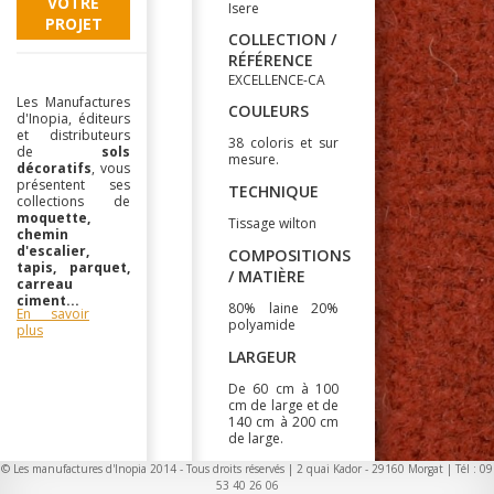
VOTRE
Isere
PROJET
COLLECTION /
RÉFÉRENCE
EXCELLENCE-CA
Les Manufactures
COULEURS
d'Inopia, éditeurs
et distributeurs
38 coloris et sur
de
sols
mesure.
décoratifs
, vous
présentent ses
TECHNIQUE
collections de
moquette,
Tissage wilton
chemin
d'escalier,
COMPOSITIONS
tapis, parquet,
/ MATIÈRE
carreau
ciment...
80% laine 20%
En savoir
polyamide
plus
LARGEUR
De 60 cm à 100
cm de large et de
140 cm à 200 cm
de large.
CARACTERISTIQUES
© Les manufactures d'Inopia 2014 - Tous droits réservés | 2 quai Kador - 29160 Morgat | Tél : 09
53 40 26 06
/